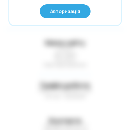
Нові надходження
© Глобус 2026,
Авторизація
Усі права захищені
Новий Рік
Офісні дрібниці
Олівці. Крейда
Мапа сайту
Обкладинки
Статті
Пакети та коробки для подарунків
Доставка
Контакти
Пакети. Серветки. Стакани. Сумки
Нові надходження
господарські.
Папір і картон кольор. Папки для
креслення і акварелі
Графік роботи
Пн-Пт — з 9:00 до 17:00
Паперові вироби. Цінники
Сб-Нд — вихідний
Папки. Файли. Планшетки. Барсетки.
Кейси
Пенали. Рюкзаки. Сумки
Контакти
Печаті. Штемпельна продукція
+38 (067) 449-21-77