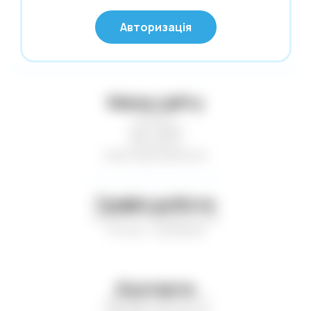
Нові надходження
© Глобус 2026,
Авторизація
Усі права захищені
Новий Рік
Офісні дрібниці
Олівці. Крейда
Мапа сайту
Обкладинки
Статті
Пакети та коробки для подарунків
Доставка
Контакти
Пакети. Серветки. Стакани. Сумки
Нові надходження
господарські.
Папір і картон кольор. Папки для
креслення і акварелі
Графік роботи
Пн-Пт — з 9:00 до 17:00
Паперові вироби. Цінники
Сб-Нд — вихідний
Папки. Файли. Планшетки. Барсетки.
Кейси
Пенали. Рюкзаки. Сумки
Контакти
Печаті. Штемпельна продукція
+38 (067) 449-21-77