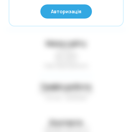
Нові надходження
© Глобус 2026,
Авторизація
Усі права захищені
Новий Рік
Офісні дрібниці
Олівці. Крейда
Мапа сайту
Обкладинки
Статті
Пакети та коробки для подарунків
Доставка
Контакти
Пакети. Серветки. Стакани. Сумки
Нові надходження
господарські.
Папір і картон кольор. Папки для
креслення і акварелі
Графік роботи
Пн-Пт — з 9:00 до 17:00
Паперові вироби. Цінники
Сб-Нд — вихідний
Папки. Файли. Планшетки. Барсетки.
Кейси
Пенали. Рюкзаки. Сумки
Контакти
Печаті. Штемпельна продукція
+38 (067) 449-21-77