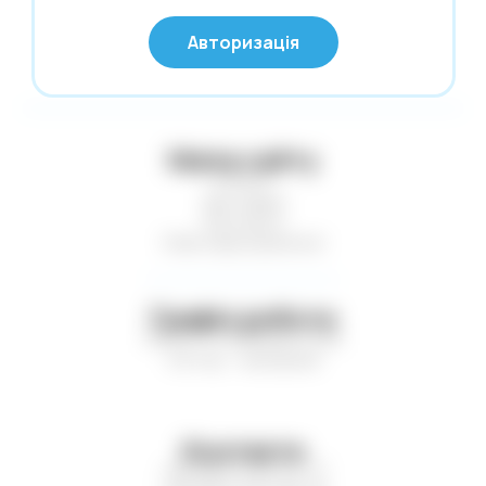
Нові надходження
© Глобус 2026,
Авторизація
Усі права захищені
Новий Рік
Офісні дрібниці
Олівці. Крейда
Мапа сайту
Обкладинки
Статті
Пакети та коробки для подарунків
Доставка
Контакти
Пакети. Серветки. Стакани. Сумки
Нові надходження
господарські.
Папір і картон кольор. Папки для
креслення і акварелі
Графік роботи
Пн-Пт — з 9:00 до 17:00
Паперові вироби. Цінники
Сб-Нд — вихідний
Папки. Файли. Планшетки. Барсетки.
Кейси
Пенали. Рюкзаки. Сумки
Контакти
Печаті. Штемпельна продукція
+38 (067) 449-21-77