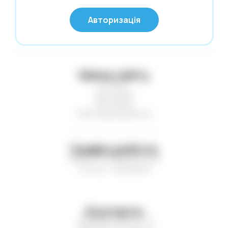
Нові надходження
© Глобус 2026,
Авторизація
Усі права захищені
Новий Рік
Офісні дрібниці
Олівці. Крейда
Мапа сайту
Обкладинки
Статті
Пакети та коробки для подарунків
Доставка
Контакти
Пакети. Серветки. Стакани. Сумки
Нові надходження
господарські.
Папір і картон кольор. Папки для
креслення і акварелі
Графік роботи
Пн-Пт — з 9:00 до 17:00
Паперові вироби. Цінники
Сб-Нд — вихідний
Папки. Файли. Планшетки. Барсетки.
Кейси
Пенали. Рюкзаки. Сумки
Контакти
Печаті. Штемпельна продукція
+38 (067) 449-21-77