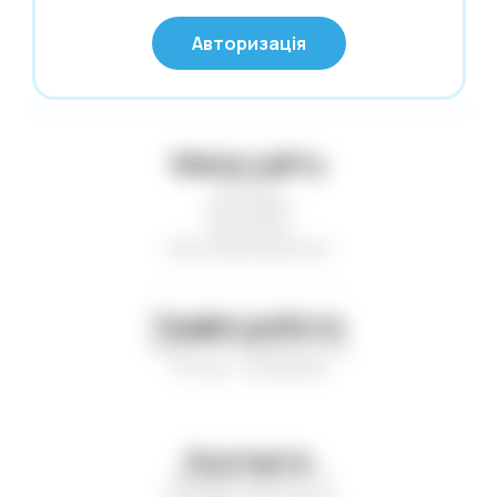
Нові надходження
© Глобус 2026,
Авторизація
Усі права захищені
Новий Рік
Офісні дрібниці
Олівці. Крейда
Мапа сайту
Обкладинки
Статті
Пакети та коробки для подарунків
Доставка
Контакти
Пакети. Серветки. Стакани. Сумки
Нові надходження
господарські.
Папір і картон кольор. Папки для
креслення і акварелі
Графік роботи
Пн-Пт — з 9:00 до 17:00
Паперові вироби. Цінники
Сб-Нд — вихідний
Папки. Файли. Планшетки. Барсетки.
Кейси
Пенали. Рюкзаки. Сумки
Контакти
Печаті. Штемпельна продукція
+38 (067) 449-21-77