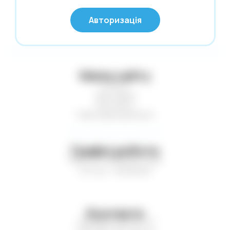
Нові надходження
© Глобус 2026,
Авторизація
Усі права захищені
Новий Рік
Офісні дрібниці
Олівці. Крейда
Мапа сайту
Обкладинки
Статті
Пакети та коробки для подарунків
Доставка
Контакти
Пакети. Серветки. Стакани. Сумки
Нові надходження
господарські.
Папір і картон кольор. Папки для
креслення і акварелі
Графік роботи
Пн-Пт — з 9:00 до 17:00
Паперові вироби. Цінники
Сб-Нд — вихідний
Папки. Файли. Планшетки. Барсетки.
Кейси
Пенали. Рюкзаки. Сумки
Контакти
Печаті. Штемпельна продукція
+38 (067) 449-21-77