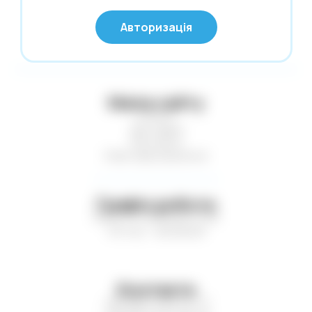
Нові надходження
© Глобус 2026,
Авторизація
Усі права захищені
Новий Рік
Офісні дрібниці
Олівці. Крейда
Мапа сайту
Обкладинки
Статті
Пакети та коробки для подарунків
Доставка
Контакти
Пакети. Серветки. Стакани. Сумки
Нові надходження
господарські.
Папір і картон кольор. Папки для
креслення і акварелі
Графік роботи
Пн-Пт — з 9:00 до 17:00
Паперові вироби. Цінники
Сб-Нд — вихідний
Папки. Файли. Планшетки. Барсетки.
Кейси
Пенали. Рюкзаки. Сумки
Контакти
Печаті. Штемпельна продукція
+38 (067) 449-21-77