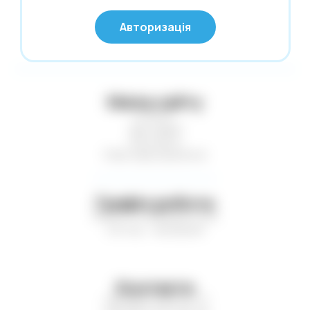
Нові надходження
© Глобус 2026,
Авторизація
Усі права захищені
Новий Рік
Офісні дрібниці
Олівці. Крейда
Мапа сайту
Обкладинки
Статті
Пакети та коробки для подарунків
Доставка
Контакти
Пакети. Серветки. Стакани. Сумки
Нові надходження
господарські.
Папір і картон кольор. Папки для
креслення і акварелі
Графік роботи
Пн-Пт — з 9:00 до 17:00
Паперові вироби. Цінники
Сб-Нд — вихідний
Папки. Файли. Планшетки. Барсетки.
Кейси
Пенали. Рюкзаки. Сумки
Контакти
Печаті. Штемпельна продукція
+38 (067) 449-21-77