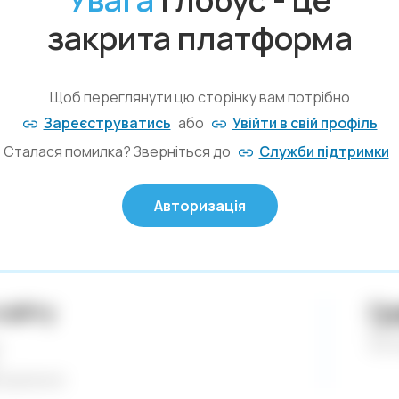
Х
Немає в наявності
закрита платформа
Ш
loni
нстр
Щоб переглянути цю сторінку вам потрібно
Зареєструватись
або
Увійти в свій профіль
Сталася помилка? Зверніться до
Служби підтримки
Авторизація
сайту
Гр
 Наклейки. Магніти.
Пн-П
Сб-
ходження