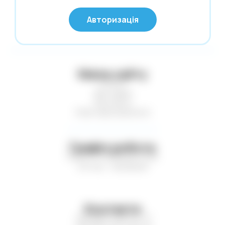
Нові надходження
© Глобус 2026,
Авторизація
Усі права захищені
Новий Рік
Офісні дрібниці
Олівці. Крейда
Мапа сайту
Обкладинки
Статті
Пакети та коробки для подарунків
Доставка
Контакти
Пакети. Серветки. Стакани. Сумки
Нові надходження
господарські.
Папір і картон кольор. Папки для
креслення і акварелі
Графік роботи
Пн-Пт — з 9:00 до 17:00
Паперові вироби. Цінники
Сб-Нд — вихідний
Папки. Файли. Планшетки. Барсетки.
Кейси
Пенали. Рюкзаки. Сумки
Контакти
Печаті. Штемпельна продукція
+38 (067) 449-21-77