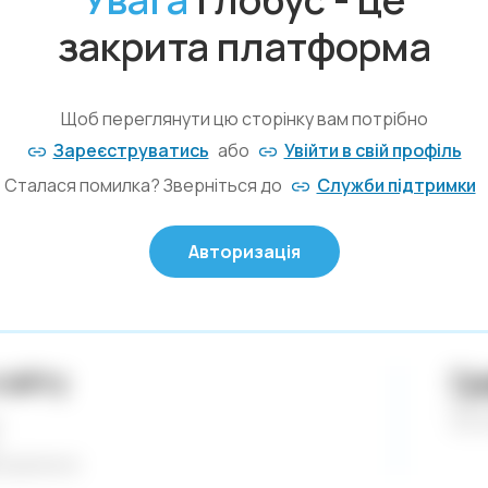
Код: 241500
Артикул:
Х
закрита платформа
Ш
Немає в наявності
loni
нстр
Щоб переглянути цю сторінку вам потрібно
Зареєструватись
або
Увійти в свій профіль
Сталася помилка? Зверніться до
Служби підтримки
Авторизація
сайту
Гр
 Наклейки. Магніти.
Пн-П
Сб-
ходження