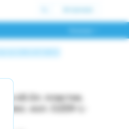
Авторизація
Полонне
ікс. кол. OZER-L-037 TURP (1)
зни 48.0л. пластик.
 мікс. кол. OZER-L-