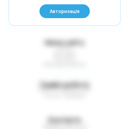
Нові надходження
© Глобус 2026,
Авторизація
Усі права захищені
Новий Рік
Офісні дрібниці
Олівці. Крейда
Мапа сайту
Обкладинки
Статті
Пакети та коробки для подарунків
Доставка
Контакти
Пакети. Серветки. Стакани. Сумки
Нові надходження
господарські.
Папір і картон кольор. Папки для
креслення і акварелі
Графік роботи
Пн-Пт — з 9:00 до 17:00
Паперові вироби. Цінники
Сб-Нд — вихідний
Папки. Файли. Планшетки. Барсетки.
Кейси
Пенали. Рюкзаки. Сумки
Контакти
Печаті. Штемпельна продукція
+38 (067) 449-21-77